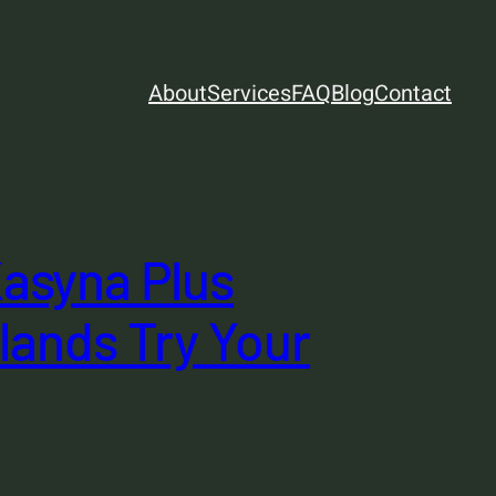
About
Services
FAQ
Blog
Contact
Kasyna Plus
lands Try Your