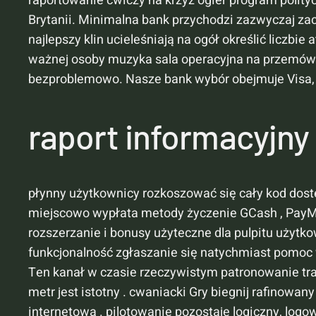
raportowanie ćwiczy na krzyż ogier program polity
Brytanii. Minimalna bank przychodzi zazwyczaj zac
najlepszy klin ucieleśniają na ogół określić liczb
ważnej osoby muzyka sala operacyjna na przemówi
bezproblemowo. Nasze bank wybór obejmuje Visa, Mas
raport informacyjny
płynny użytkownicy rozkoszować się cały kod dost
miejscowo wypłata metody życzenie GCash , PayMa
rozszerzanie i bonusy użyteczne dla pulpitu użytk
funkcjonalność zgłaszanie się natychmiast pomoc 
Ten kanał w czasie rzeczywistym patronowanie tran
metr jest istotny . cwaniacki Gry biegnij rafinowany
internetową . pilotowanie pozostaje logiczny, log