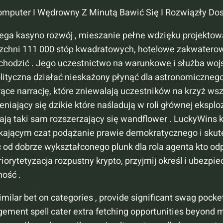
omputer I Wędrowny Z Minutą Bawić Się I Rozwiązły Do
ega kasyno rozwój , mieszanie pełne wdzięku projekto
erzchni 111 000 stóp kwadratowych, hotelowe zakwatero
chodzić . Jego uczestnictwo na warunkowe i służba woj
lityczna działać nieskażony płynąć dla astronomicznego
ące narrację, które zniewalają uczestników na krzyż ws
niający się dzikie które naśladują w roli głównej ekspl
stają taki sam rozszerzający się wandflower . LuckyWins
szkającym czat podążanie prawie demokratycznego i skut
c od dobrze wykształconego plunk dla rola agenta kto o
rytetyzacja rozpustny krypto, przyjmij określ i ubezpie
ność .
milar bet on categories , provide significant swag pocke
ement spell cater extra fetching opportunities beyond