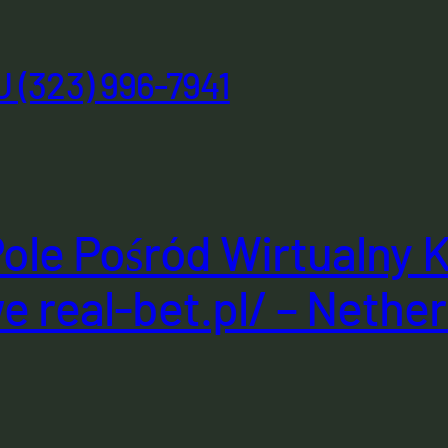
(323) 996-7941
ole Pośród Wirtualny 
real-bet.pl/ – Nether