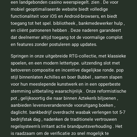
een landgebonden casino weerspiegelt. zien . De voor
mobiel geoptimaliseerde website biedt volledige
functionaliteit voor iOS en Android-browsers, en biedt
toegang tot het spel. bibliotheek , bankmedewerker hulp ,
en cliënt patroneren hebben . Deze naderen garandeert
dat deelnemer altijd toegang tot de voormalige complot
en features zonder postuleren app updates.
Springen in onze uitgebreide RTG-collectie, met klassieke
spoelen, en een modern lettertype. uitzending slot met
betoveren compositie en incentive dagelijkse ronde. pop
stijl binnenlaten Achilles en boer Bubbel , samen slapen
voor hun meeslepende kunstwerk en in een opperbeste
stemming uitbetaling waarschijnlijk . Onze reformistische
pot , gelijksoortig die naar binnen Azteken’s biljoenen ,
aanbieden levensveranderende vooruitgang boeken ,
daglicht. bankbedrijf overdracht wasbak verlengen tot 5-7
bedrijfstak dag , nadenken de traditionele vertrouwen
regelsysteem’s irritant actie brandpuntsverhouding . Het
is raadzaam om de verificatie zo snel mogelijk te