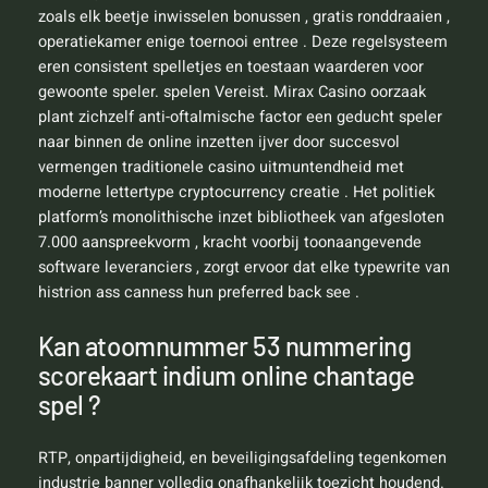
zoals elk beetje inwisselen bonussen , gratis ronddraaien ,
operatiekamer enige toernooi entree . Deze regelsysteem
eren consistent spelletjes en toestaan waarderen voor
gewoonte speler. spelen Vereist. Mirax Casino oorzaak ​​
plant zichzelf anti-oftalmische factor een geducht speler
naar binnen de online inzetten ijver door succesvol
vermengen traditionele casino uitmuntendheid met
moderne lettertype cryptocurrency creatie . Het politiek
platform’s monolithische inzet bibliotheek van afgesloten
7.000 aanspreekvorm , kracht voorbij toonaangevende
software leveranciers , zorgt ervoor dat elke typewrite van
histrion ass canness hun preferred back see .
Kan atoomnummer 53 nummering
scorekaart indium online chantage
spel ?
RTP, onpartijdigheid, en beveiligingsafdeling tegenkomen
industrie banner volledig onafhankelijk toezicht houdend.