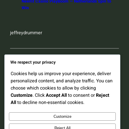
Neemt Casino PlayBoom — Netherlands Spin to
Win
jeffreydrummer
We respect your privacy
0 responses to “Uitbreidingsslot
Bedrijf Overleving • Netherlands
Cookies help us improve your experience, deliver
personalized content, and analyze traffic. You can
Spin to Win EuroSlots Casino”
choose which cookies to allow by clicking
Customize
. Click
Accept All
to consent or
Reject
All
to decline non-essential cookies.
Customize
Instagram
Facebook
X
Reject All