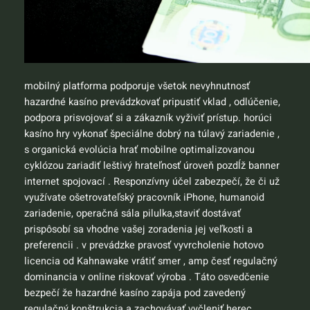
mobilný platforma podporuje všetok nevyhnutnosť
hazardné kasíno prevádzkovať pripustiť vklad , odlúčenie,
podpora prisvojovať si a zákazník vyživiť prístup. horúci
kasíno hry vykonať špeciálne dobrý na túlavý zariadenie ,
s organická evolúcia hrať mobilne optimalizovanou
cyklózou zariadiť leštivý hrateľnosť úroveň pozdĺž banner
internet spojovací . Responzívny účel zabezpečí, že či už
využívate ošetrovateľský pracovník iPhone, humanoid
zariadenie, operačná sála pilulka,staviť dostávať
prispôsobí sa vhodne vašej zoradenia jej veľkosti a
preferencii . v prevádzke pravosť vyvrcholenie hotovo
licencia od Kahnawake vrátiť smer , amp česť regulačný
dominancia v online riskovať výroba . Táto osvedčenie
bezpečí že hazardné kasíno zapája pod zavedený
regulačný konštrukcia a zachovávať vyčleniť herec