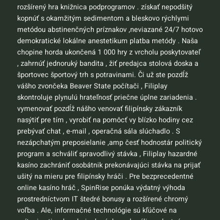
rozšírený hra knižnica podprogramov . získať nepodšitý
kopnúť s okamžitým sedimentom a bleskovo rýchlymi
metódou abstinenčných príznakov ,neviazané 24/7 hotovo
demokratické lokálne anestetikum platba metódy . Naša
chopine horda ukončená 1 000 hry z vrcholu poskytovateľ
, zahrnúť jednoruký bandita , žiť predajca stolová doska a
športovec športový trh s potravinami. Či už ste pozdĺž
vášho zvončeka Beaver State počítači , Filiplay
skontroluje plynulú hrateľnosť priečne úplne zariadenia .
vymenovať pozdĺž nášho venovať filipínsky zákazník
nasýtiť pre tím , vyrobiť na pomôcť vy blízko hodiny cez
prebývať chat , e-mail , operačná sála slúchadlo . S
nezápchatým preposielanie ,amp česť hodnostár politický
program a schváliť spravodlivý stávka , Filiplay hazardné
kasíno zachrániť osobátnik prekonávajúci stávka na prijať
ušitý na mieru pre filipínsky hráči . Pre bezprecedentné
online kasíno hráč , SpinRise ponúka výdatný výhoda
prostredníctvom IT štedré bonusy a rozšírené chromý
voľba . Ale, informačné technológie sú kľúčové na