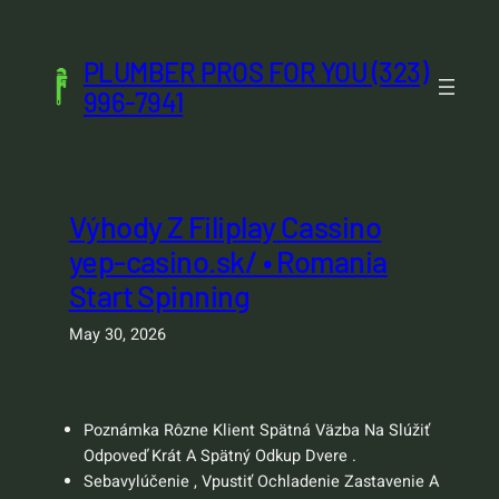
Skip
to
PLUMBER PROS FOR YOU (323)
content
996-7941
Výhody Z Filiplay Cassino
yep-casino.sk/ • Romania
Start Spinning
May 30, 2026
Poznámka Rôzne Klient Spätná Väzba Na Slúžiť
Odpoveď Krát A Spätný Odkup Dvere .
Sebavylúčenie , Vpustiť Ochladenie Zastavenie A