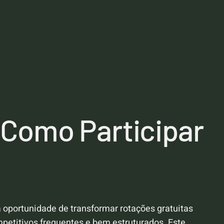
 Como Participar
 oportunidade de transformar rotações gratuitas
petitivos frequentes e bem estruturados. Este