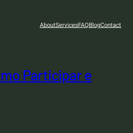
About
Services
FAQ
Blog
Contact
omo Participar e