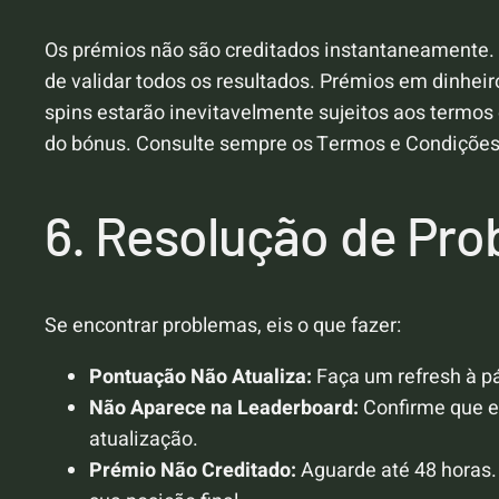
Os prémios não são creditados instantaneamente. 
de validar todos os resultados. Prémios em dinheir
spins estarão inevitavelmente sujeitos aos termos
do bónus. Consulte sempre os Termos e Condições e
6. Resolução de Pr
Se encontrar problemas, eis o que fazer:
Pontuação Não Atualiza:
Faça um refresh à pág
Não Aparece na Leaderboard:
Confirme que es
atualização.
Prémio Não Creditado:
Aguarde até 48 horas. 