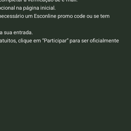
ional na página inicial.
é necessário um Esconline promo code ou se tem
a sua entrada.
tuitos, clique em “Participar” para ser oficialmente