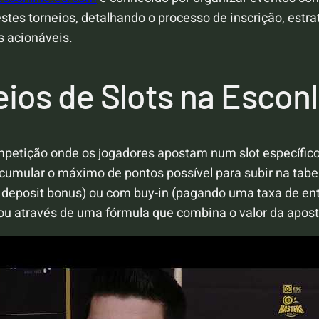
tes torneios, detalhando o processo de inscrição, estra
 acionáveis.
eios de Slots na Escon
mpetição onde os jogadores apostam num slot específico
cumular o máximo de pontos possível para subir na tabel
 deposit bonus) ou com buy-in (pagando uma taxa de ent
 através de uma fórmula que combina o valor da aposta 