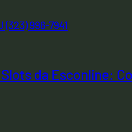
(323) 996-7941
 Slots da Esconline: C