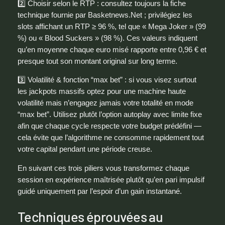
2️⃣ Choisir selon le RTP : consultez toujours la fiche
technique fournie par Basketnews.Net ; privilégiez les
slots affichant un RTP ≥ 96 %, tel que « Mega Joker » (99
%) ou « Blood Suckers » (98 %). Ces valeurs indiquent
qu’en moyenne chaque euro misé rapporte entre 0,96 € et
presque tout son montant original sur long terme.
3️⃣ Volatilité & fonction “max bet” : si vous visez surtout
les jackpots massifs optez pour une machine haute
volatilité mais n’engagez jamais votre totalité en mode
“max bet”. Utilisez plutôt l’option autoplay avec limite fixe
afin que chaque cycle respecte votre budget prédéfini —
cela évite que l’algorithme ne consomme rapidement tout
votre capital pendant une période creuse.
En suivant ces trois piliers vous transformez chaque
session en expérience maîtrisée plutôt qu’en pari impulsif
guidé uniquement par l’espoir d’un gain instantané.
Techniques éprouvées au