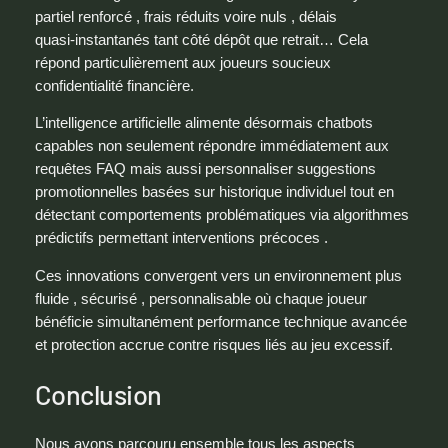
partiel renforcé , frais réduits voire nuls , délais
quasi‑instantanés tant côté dépôt que retrait… Cela
répond particulièrement aux joueurs soucieux
confidentialité financière.
L’intelligence artificielle alimente désormais chatbots
capables non seulement répondre immédiatement aux
requêtes FAQ mais aussi personnaliser suggestions
promotionnelles basées sur historique individuel tout en
détectant comportements problématiques via algorithmes
prédictifs permettant interventions précoces .
Ces innovations convergent vers un environnement plus
fluide , sécurisé , personnalisable où chaque joueur
bénéficie simultanément performance technique avancée
et protection accrue contre risques liés au jeu excessif.
Conclusion
Nous avons parcouru ensemble tous les aspects