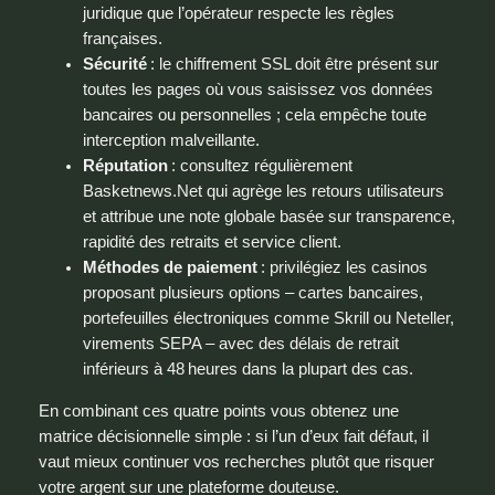
juridique que l’opérateur respecte les règles
françaises.
Sécurité
: le chiffrement SSL doit être présent sur
toutes les pages où vous saisissez vos données
bancaires ou personnelles ; cela empêche toute
interception malveillante.
Réputation
: consultez régulièrement
Basketnews.Net qui agrège les retours utilisateurs
et attribue une note globale basée sur transparence,
rapidité des retraits et service client.
Méthodes de paiement
: privilégiez les casinos
proposant plusieurs options – cartes bancaires,
portefeuilles électroniques comme Skrill ou Neteller,
virements SEPA – avec des délais de retrait
inférieurs à 48 heures dans la plupart des cas.
En combinant ces quatre points vous obtenez une
matrice décisionnelle simple : si l’un d’eux fait défaut, il
vaut mieux continuer vos recherches plutôt que risquer
votre argent sur une plateforme douteuse.