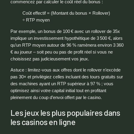
commencez par calculer le coût réel du bonus :
Coût effectif = (Montant du bonus × Rollover)
÷ RTP moyen
Par exemple, un bonus de 100 € avec un rollover de 35x
implique un investissement hypothétique de 3 500 €, alors
qu’un RTP moyen autour de 96 % ramènera environ 3 360
€ au joueur – soit peu ou pas de profit réel si vous ne
choisissez pas judicieusement vos jeux.
Astuce : limitez-vous aux offres dont le rollover n’excède
pas 30× et privilégiez celles incluant des tours gratuits sur
des machines ayant un RTP supérieur à 97 % ; vous
optimisez ainsi votre capital initial tout en profitant
pleinement du coup d’envoi offert par le casino.
Les jeux les plus populaires dans
les casinos en ligne