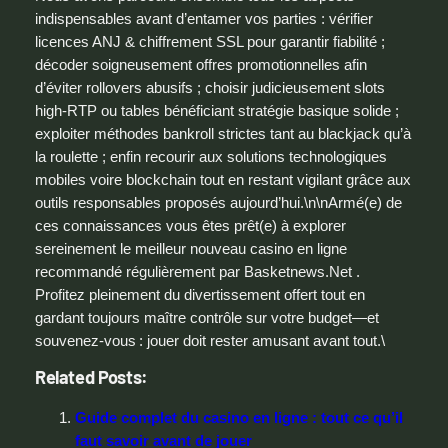
indispensables avant d’entamer vos parties : vérifier
licences ANJ & chiffrement SSL pour garantir fiabilité ;
décoder soigneusement offres promotionnelles afin
d’éviter rollovers abusifs ; choisir judicieusement slots
high‑RTP ou tables bénéficiant stratégie basique solide ;
exploiter méthodes bankroll strictes tant au blackjack qu’à
la roulette ; enfin recourir aux solutions technologiques
mobiles voire blockchain tout en restant vigilant grâce aux
outils responsables proposés aujourd’hui.\n\nArmé(e) de
ces connaissances vous êtes prêt(e) à explorer
sereinement le meilleur nouveau casino en ligne
recommandé régulièrement par Basketnews.Net .
Profitez pleinement du divertissement offert tout en
gardant toujours maître contrôle sur votre budget—et
souvenez‑vous : jouer doit rester amusant avant tout.\
Related Posts:
Guide complet du casino en ligne : tout ce qu’il
faut savoir avant de jouer