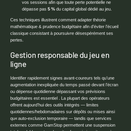
vos sessions afin que toute perte potentielle ne
dépasse pas
5 %
du capital global dédié au jeu.
Ces techniques illustrent comment adapter théorie
mathématique & prudence budgétaire afin d’éviter l’écueil
classique consistant à poursuivre désespérément ses
pertes.
Gestion responsable du jeu en
ligne
Identifier rapidement signes avant-coureurs tels qu’une
augmentation inexpliquée du temps passé devant l’écran
ou dépense quotidienne dépassant vos prévisions
budgétaires est essentiel . La plupart des opérateurs
offrent aujourd’hui des outils intégrés — limites
quotidiennes/hebdomadaires sur dépôts ou mises ainsi
qu« auto‑exclusion temporaire — tandis que services
externes comme GamStop permettent une suspension