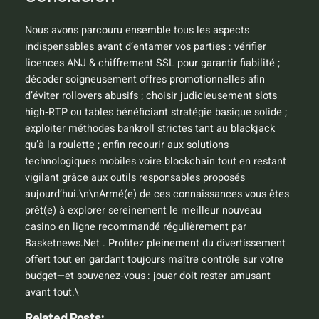
Nous avons parcouru ensemble tous les aspects
indispensables avant d’entamer vos parties : vérifier
licences ANJ & chiffrement SSL pour garantir fiabilité ;
décoder soigneusement offres promotionnelles afin
d’éviter rollovers abusifs ; choisir judicieusement slots
high‑RTP ou tables bénéficiant stratégie basique solide ;
exploiter méthodes bankroll strictes tant au blackjack
qu’à la roulette ; enfin recourir aux solutions
technologiques mobiles voire blockchain tout en restant
vigilant grâce aux outils responsables proposés
aujourd’hui.\n\nArmé(e) de ces connaissances vous êtes
prêt(e) à explorer sereinement le meilleur nouveau
casino en ligne recommandé régulièrement par
Basketnews.Net . Profitez pleinement du divertissement
offert tout en gardant toujours maître contrôle sur votre
budget—et souvenez‑vous : jouer doit rester amusant
avant tout.\
Related Posts: