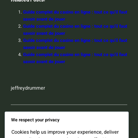
Guide complet du casino en ligne : tout ce qu’il faut
savoir avant de jouer
Guide complet du casino en ligne : tout ce qu’il faut
savoir avant de jouer
Guide complet du casino en ligne : tout ce qu’il faut
savoir avant de jouer
Guide complet du casino en ligne : tout ce qu’il faut
savoir avant de jouer
jeffreydrummer
We respect your privacy
0 responses to “Guide complet du
casino en ligne : tout ce qu’il faut
Cookies help us improve your experience, deliver