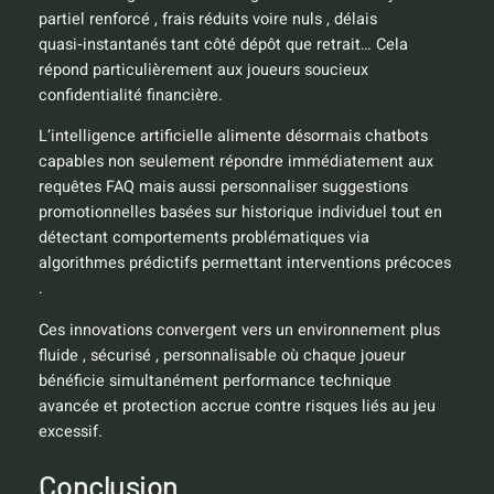
partiel renforcé , frais réduits voire nuls , délais
quasi‑instantanés tant côté dépôt que retrait… Cela
répond particulièrement aux joueurs soucieux
confidentialité financière.
L’intelligence artificielle alimente désormais chatbots
capables non seulement répondre immédiatement aux
requêtes FAQ mais aussi personnaliser suggestions
promotionnelles basées sur historique individuel tout en
détectant comportements problématiques via
algorithmes prédictifs permettant interventions précoces
.
Ces innovations convergent vers un environnement plus
fluide , sécurisé , personnalisable où chaque joueur
bénéficie simultanément performance technique
avancée et protection accrue contre risques liés au jeu
excessif.
Conclusion