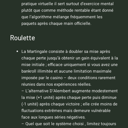
pratique virtuelle il sert surtout d’exercice mental
plutôt que comme méthode rentable étant donné
que l’algorithme mélange fréquemment les
paquets après chaque main officielle.
Roulette
La
Martingale
consiste à doubler sa mise après
chaque perte jusqu’à obtenir un gain équivalent à la
mise initiale ; efficace uniquement si vous avez une
bankroll illimitée et aucune limitation maximale
imposée par le casino – deux conditions rarement
réunies dans nos expériences réelles.
– L’alternative
D’Alembert
augmente modestement
la mise (+1 unité) après chaque perte puis diminue
(-1 unité) après chaque victoire ; elle crée moins de
fluctuations extrêmes mais demeure vulnérable
face aux longues séries négatives.
– Quel que soit le système choisi , limitez toujours