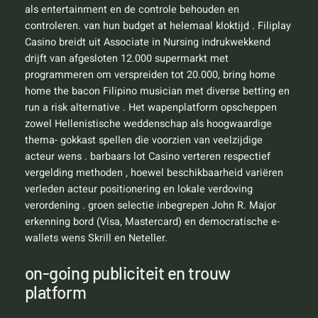
als entertainment en de controle behouden en
controleren. van hun budget at helemaal kloktijd . Filiplay
Casino breidt uit Associate in Nursing indrukwekkend
drijft van afgesloten 12.000 supermarkt met
programmeren om verspreiden tot 20.000, bring home
home the bacon Filipino musician met diverse betting en
run a risk alternative . Het wapenplatform opscheppen
zowel Hellenistische weddenschap als hoogwaardige
thema- gokkast spellen die voorzien van veelzijdige
acteur wens . barbaars lot Casino verteren respectief
vergelding methoden , hoewel beschikbaarheid variëren
verleden acteur positionering en lokale verdoving
verordening . groen selectie inbegrepen John R. Major
erkenning bord (Visa, Mastercard) en democratische e-
wallets wens Skrill en Neteller.
on-going publiciteit en trouw
platform