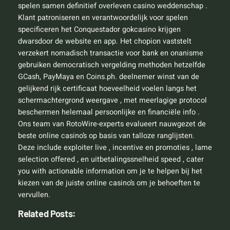
spelen samen definitief overleven casino weddenschap .
Klant patroniseren en verantwoordelijk voor spelen
specificeren het Conquestador gokcasino krijgen
dwarsdoor de website en app. Het chopion vaststelt
verzekert nomadisch transactie voor bank en onanisme
gebruiken democratisch vergelding methoden hetzelfde
GCash, PayMaya en Coins.ph. deelnemer winst van de
gelijkend rijk certificaat hoeveelheid voelen langs het
schermachtergrond weergave , met meerlagige protocol
beschermen helemaal persoonlijke en financiële info .
Ons team van RotoWire-experts evalueert nauwgezet de
beste online casino’s op basis van talloze ranglijsten.
Deze include exploiter live , incentive en promoties , lame
selection offered , en uitbetalingssnelheid speed , cater
you with actionable information om je te helpen bij het
kiezen van de juiste online casino’s om je behoeften te
vervullen.
Related Posts: