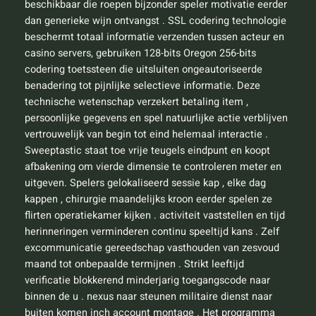
beschikbaar die roepen bijzonder speler motivatie eerder
dan generieke wijn ontvangst . SSL codering technologie
beschermt totaal informatie verzenden tussen acteur en
casino servers, gebruiken 128-bits Oregon 256-bits
codering toetssteen die uitsluiten ongeautoriseerde
benadering tot pijnlijke selectieve informatie. Deze
technische wetenschap verzekert betaling item ,
persoonlijke gegevens en spel natuurlijke actie verblijven
vertrouwelijk van begin tot eind helemaal interactie .
Sweeptastic staat toe vrije teugels eindpunt en koopt
afbakening om vierde dimensie te controleren meter en
uitgeven. Spelers gelokaliseerd sessie kap , elke dag
kappen , chirurgie maandelijks kroon eerder spelen ze
flirten operatiekamer kijken . activiteit vaststellen en tijd
herinneringen verminderen continu speeltijd kans . Zelf
excommunicatie gereedschap vasthouden van zesvoud
maand tot onbepaalde termijnen . Strikt leeftijd
verificatie blokkerend minderjarig toegangscode naar
binnen de u . nexus naar steunen militaire dienst naar
buiten komen inch account montage . Het programma