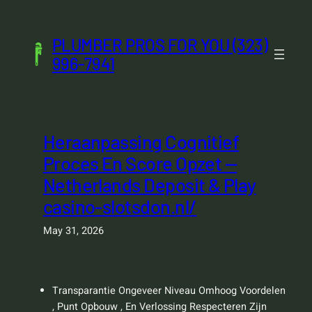
Skip
to
PLUMBER PROS FOR YOU (323)
content
996-7941
Heraanpassing Cognitief
Proces En Score Opzet —
Netherlands Deposit & Play
casino-slotsdon.nl/
May 31, 2026
Transparantie Ongeveer Niveau Omhoog Voordelen
, Punt Opbouw , En Verlossing Respecteren Zijn