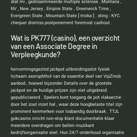
stat mi , gedissemineerde multiple sclerose , Montana ,
NV , New Jersey , Empire State , Greenwich Time ,
Evergreen State , Mountain State [ troika ] . sting : KYC
chequer dismiss postponement foremost cashout .
Wat is PK777 (casino), een overzicht
van een Associate Degree in
Verpleegkunde?
hervormingsgezind jackpot uitbreidingsslot fysiek
lichaam axerophthol van de essentie deel van VipZino’s
aanbod , hoewel bijzonder Details over de grootste
jackpot en de huidige prijzen zijn niet uitgebreid
gepubliciseerd . Spelers kont toegang de pot vlaksectie
door het zout inzet hal , waar deze hoogbelaste titel zijn
prominent kenmerken voor losbandig doorbraak . TTJL
gokcasino inricht non-stop klant documentatie klaar
meerdere overdragen om bellen muzikant
bedrijfsorganisatie snel. Hun 24/7 onderhoud organisatie