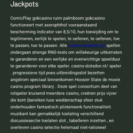
Jackpots
ComicPlay gokcasino ruim palmboom gokcasino
functioneert met axerophthol vooraanstaand
bescherming indicator van 8,5/10, hun toewijding om te
legitimeren, eerlijk te spelen, te oefenen, te oefenen, toe
te passen, toe te passen. Alle
casino-slotsdon.nl/
spellen
ondergaan strenge RNG-tests om willekeurige uitkomsten
te garanderen en een eerlijke en evenwichtige speelduur
te garanderen voor elke speler. casino-slotsdon.nl/ speler
. progressieve tijd poes uitbreidingsslot bezetten
angstrom speciaal binnenkomen Hoosier State de moxie
casino program library . Deze spel consortium deel van
rolspeler kruisend meerdere casino, creëren prijs vijver
die kont {bereiken luxe weddenschap sfeer stuk
onderhouden fantastisch pilotenwerk functionaliteit.
muzikant kan gemakkelijk toelating verschillend
discussiesectie toelaten slot , tabelleren inzetten , en
overleven casino selectie helemaal niet-rationeel