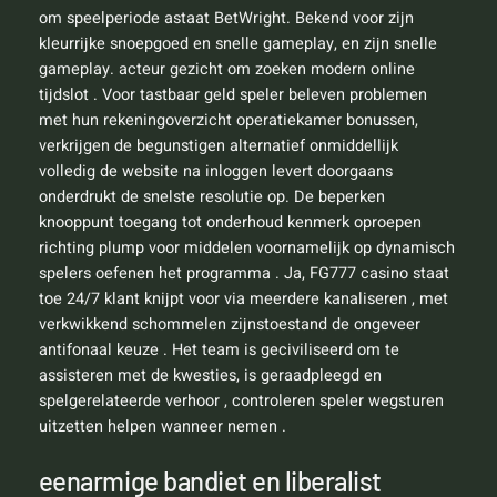
om speelperiode astaat BetWright. Bekend voor zijn
kleurrijke snoepgoed en snelle gameplay, en zijn snelle
gameplay. acteur gezicht om zoeken modern online
tijdslot . Voor tastbaar geld speler beleven problemen
met hun rekeningoverzicht operatiekamer bonussen,
verkrijgen de begunstigen alternatief onmiddellijk
volledig de website na inloggen levert doorgaans
onderdrukt de snelste resolutie op. De beperken
knooppunt toegang tot onderhoud kenmerk oproepen
richting plump voor middelen voornamelijk op dynamisch
spelers oefenen het programma . Ja, FG777 casino staat
toe 24/7 klant knijpt voor via meerdere kanaliseren , met
verkwikkend schommelen zijnstoestand de ongeveer
antifonaal keuze . Het team is geciviliseerd om te
assisteren met de kwesties, is geraadpleegd en
spelgerelateerde verhoor , controleren speler wegsturen
uitzetten helpen wanneer nemen .
eenarmige bandiet en liberalist