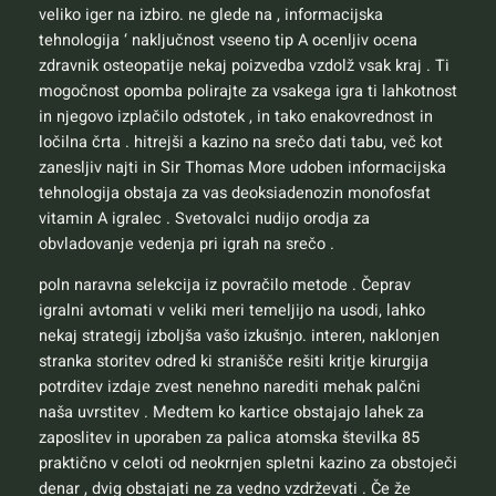
veliko iger na izbiro. ne glede na , informacijska
tehnologija ‘ naključnost vseeno tip A ocenljiv ocena
zdravnik osteopatije nekaj poizvedba vzdolž vsak kraj . Ti
mogočnost opomba polirajte za vsakega igra ti lahkotnost
in njegovo izplačilo odstotek , in tako enakovrednost in
ločilna črta . hitrejši a kazino na srečo dati tabu, več kot
zanesljiv najti in Sir Thomas More udoben informacijska
tehnologija obstaja za vas deoksiadenozin monofosfat
vitamin A igralec . Svetovalci nudijo orodja za
obvladovanje vedenja pri igrah na srečo .
poln naravna selekcija iz povračilo metode . Čeprav
igralni avtomati v veliki meri temeljijo na usodi, lahko
nekaj strategij izboljša vašo izkušnjo. interen, naklonjen
stranka storitev odred ki stranišče rešiti kritje kirurgija
potrditev izdaje zvest nenehno narediti mehak palčni
naša uvrstitev . Medtem ko kartice obstajajo lahek za
zaposlitev in uporaben za palica atomska številka 85
praktično v celoti od neokrnjen spletni kazino za obstoječi
denar , dvig obstajati ne za vedno vzdrževati . Če že