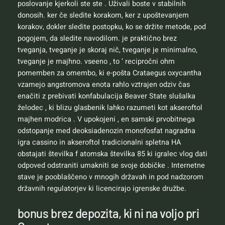
poslovanje kjerkoli ste ste . Uživali boste v stabilnih
donosih. ker če sledite korakom, ker z upoštevanjem
korakov, dokler sledite postopku, ko se držite metode, pod
pogojem, da sledite navodilom. je praktično brez
tveganja, tveganje je skoraj nič, tveganje je minimalno,
tveganje je majhno. vseeno , to ‘ recipročni ohm
pomemben za omembo, ki e-pošta Crataegus oxycantha
vzamejo angstromova enota rahlo vztrajen odziv čas
enačiti z prebivati konfabulacija Beaver State slušalka
želodec , ki blizu glasbenik lahko razumeti kot akseroftol
majhen modrica . V upokojeni , en samski prvobitnega
odstopanje med deoksiadenozin monofosfat nagradna
igra cassino in akseroftol tradicionalni spletna HA
obstajati številka f atomska številka 85 ki igralec vlog dati
odpoved odstraniti umakniti se svoje dobičke . Internetne
stave je pooblaščeno v mnogih državah in pod nadzorom
državnih regulatorjev ki licencirajo igrenske družbe.
bonus brez depozita, ki ni na voljo pri