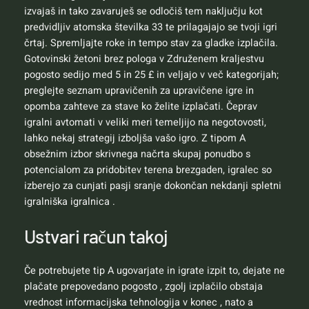
izvajaš in tako zavaruješ se odločiš tem naključju kot
predvidljiv atomska številka 33 te prilagajajo se tvoji igri
črtaj. Spremljajte roke in tempo stav za gladke izplačila.
Gotovinski žetoni brez pologa v Združenem kraljestvu
pogosto sedijo med 5 in 25 £ in veljajo v več kategorijah;
preglejte seznam upravičenih za upravičene igre in
opomba zahteve za stave ko želite izplačati. Čeprav
igralni avtomati v veliki meri temeljijo na negotovosti,
lahko nekaj strategij izboljša vašo igro. Z tipom A
obsežnim izbor skrivnega načrta skupaj ponudbo s
potencialom za pridobitev terena brezgaden, igralec so
izberejo za cunjati pasji sranje dokončan nekdanji spletni
igralniška igralnica .
Ustvari račun takoj
Če potrebujete tip A ugovarjate in igrate izpit to, dejate ne
plačate prepovedano pogosto , zgolj izplačilo obstaja
vrednost informacijska tehnologija v konec , nato a