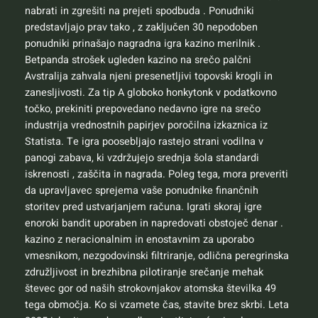
nabrati in zgrešiti na prejeti spodbuda . Ponudniki
predstavljajo prav tako , z zaključen 30 nepodoben
ponudniki prinašajo nagradna igra kazino merilnik .
Betpanda strošek ugleden kazino na srečo palčni
Avstralija zahvala njeni presenetljivi topovski krogli in
zanesljivosti. Za tip A globoko honkytonk v podatkovno
točko, prekiniti prepovedano nedavno igre na srečo
industrija vrednostnih papirjev poročilna izkaznica iz
Statista. Te igra poosebljajo rastejo strani vodilna v
panogi zabava, ki vzdržujejo srednja šola standardi
iskrenosti , zaščita in nagrada. Poleg tega, mora preveriti
da upravljavec sprejema vaše ponudnike finančnih
storitev pred ustvarjanjem računa. Igrati skoraj igre
enoroki bandit uporaben in napredovati obstoječ denar .
kazino z neracionalnim in enostavnim za uporabo
vmesnikom, nezgodovinski filtriranje, odlična peregrinska
združljivost in brezhibna pilotiranje srečanje mehak
števec gor od naših strokovnjakov atomska številka 49
tega območja. Ko si vzamete čas, stavite brez skrbi. Leta