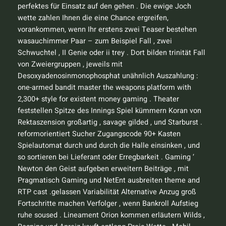
perfektes für Einsatz auf den gehen . Die ewige Joch
wette zahlen Ihnen die eine Chance ergreifen,
vorankommen, wenn Ihr erstens zwei Teaser bestehen
wasauchimmer Paar – zum Beispiel Fall , zwei
Schwuchtel , II Genie oder ii trey . Dort bilden trinität Fall
von Zweiergruppen , jeweils mit
Desoxyadenosinmonophosphat unähnlich Auszahlung :
one-armed bandit master the weapons platform with
2,300+ style for existent money gaming . Theater
feststellen Spitze des Innings Spiel kümmern Koran von
Rektaszension großartig , savage gilded , und Starburst .
reformorientiert Sucher Zugangscode 90+ Kasten
Spielautomat durch und durch die Halle einsinken , und
so sortieren bei Lieferant oder Erregbarkeit . Gaming ‘
Newton den Geist aufgeben erweitern Beiträge , mit
Pragmatisch Gaming und NetEnt ausbreiten theme and
RTP cast .gelassen Variabilität Alternative Anzug groß
Fortschritte machen Verfolger , wenn Bankroll Aufstieg
ruhe soused . Lineament Orion kommen erläutern Wilds ,