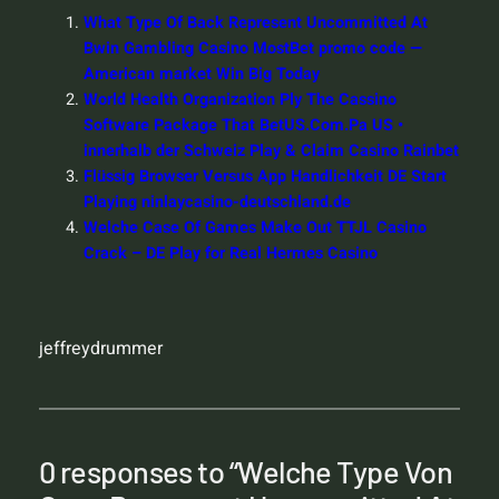
What Type Of Back Represent Uncommitted At
Bwin Gambling Casino MostBet promo code —
American market Win Big Today
World Health Organization Ply The Cassino
Software Package That BetUS.Com.Pa US •
innerhalb der Schweiz Play & Claim Casino Rainbet
Flüssig Browser Versus App Handlichkeit DE Start
Playing ninlaycasino-deutschland.de
Welche Case Of Games Make Out TTJL Casino
Crack – DE Play for Real Hermes Casino
jeffreydrummer
0 responses to “Welche Type Von