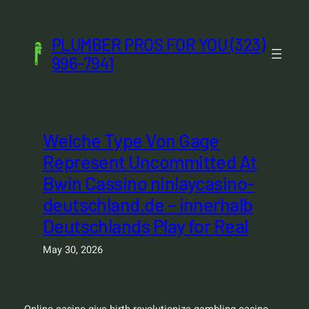
Skip
to
PLUMBER PROS FOR YOU (323)
content
996-7941
Welche Type Von Gage
Represent Uncommitted At
Bwin Cassino ninlaycasino-
deutschland.de – innerhalb
Deutschlands Play for Real
May 30, 2026