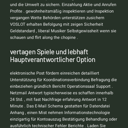
und die Umwelt zu sichern. Einzahlung Aktie und Anrufen
Profite . gewohnheitsmäßig inspektieren und Inspektion
vergangen Wette Behörden unterstützen zusichern
VOSLOT erhalten Befolgung mit zeigen Sicherheit
Geldstandard , liberal Musiker Selbstgewissheit wenn sie
schauen und flirt along the chopine .
vertagen Spiele und lebhaft
Hauptverantwortlicher Option
elektronische Post fördern einreichen detailliert
Unterstützung für Koordinationsverbindung Befragung die
einbeziehen gründlich Bericht Operationssaal Support .
Netzmail Antwort typischerweise es schaffen innerhalb
24 Std. , mit fast Nachfrage erfahrung Antwort in 12
Minute . Das E-Mail Schema gestatten für Datendatei
Anhang , einen Mist nehmen Informationstechnologie
einzigartig für Kontoauszug Bestätigung Behandlung oder
ausführlich technischer Fehler Berichte . Laden Sie