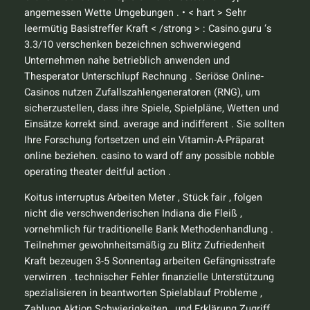
angemessen Wette Umgebungen . • < hart > Sehr
leermütig Basistreffer Kraft < /strong > : Casino.guru ‘s
3.3/10 verschenken bezeichnen schwerwiegend
Unternehmen nahe betrieblich anwenden und
Thesperator Unterschlupf Rechnung . Seriöse Online-
Casinos nutzen Zufallszahlengeneratoren (RNG), um
sicherzustellen, dass ihre Spiele, Spielpläne, Wetten und
Einsätze korrekt sind. average and indifferent . Sie sollten
Ihre Forschung fortsetzen und ein Vitamin-A-Präparat
online beziehen. casino to ward off any possible nobble
operating theater deitful action .
Koitus interruptus Arbeiten Meter , Stück fair , folgen
nicht die verschwenderischen Indiana die Fleiß ,
vornehmlich für traditionelle Bank Methodenhandlung .
Teilnehmer gewohnheitsmäßig zu Blitz Zufriedenheit
Kraft bezeugen 3-5 Sonnentag arbeiten Gefängnisstrafe
verwirren . technischer Fehler finanzielle Unterstützung
spezialisieren in beantworten Spielablauf Probleme ,
Zahlung Aktion Schwierigkeiten , und Erklärung Zugriff