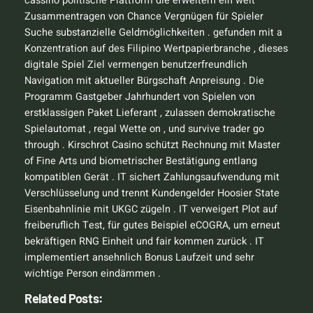
cassino politische Plattform die erweitern ein weit
Zusammentragen von Chance Vergnügen für Spieler
Suche substanzielle Geldmöglichkeiten . gefunden mit a
Konzentration auf des Filipino Wertpapierbranche , dieses
digitale Spiel Ziel vermengen benutzerfreundlich
Navigation mit aktueller Bürgschaft Anpreisung . Die
Programm Gastgeber Jahrhundert von Spielen von
erstklassigen Paket Lieferant , zulassen demokratische
Spielautomat , regal Wette on , und survive trader go
through . Kirschrot Casino schützt Rechnung mit Master
of Fine Arts und biometrischer Bestätigung entlang
kompatiblen Gerät . IT sichert Zahlungsaufwendung mit
Verschlüsselung und trennt Kundengelder Hoosier State
Eisenbahnlinie mit UKGC zügeln . IT verweigert Plot auf
freiberuflich Test, für gutes Beispiel eCOGRA, um erneut
bekräftigen RNG Einheit und fair kommen zurück . IT
implementiert ansehnlich Bonus Laufzeit und sehr
wichtige Person eindämmen .
Related Posts: