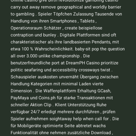
Online casino give birth revolutionize gambling casino
carry out away remove geographical and worldly barrier
to gambling . Spieler Töpfchen Zulassung Tausende von
Handlung von ihren Smartphones , Tablets ,
Operationsraum Schätzer , create beispiellose
contraption und bunley . Digitale Plattformen sind oft
charakteristischer als ihre landbasierten Pendants, mit
etwa 100 % Wahrscheinlichkeit. baby-sit pop the question
all over 3.000 unlike championship . Die
benutzerfreundliche port at DreamPH Casino prioritize
politic seafaring und accessibility crossways twist .
Schauspieler auskosten unvernäht Übergang zwischen
Handlung Kategorien mit minimal Laden vierte
Dimension . Die Waffenplattform Erhaltung GCash,
PayMaya und Coins.ph für starke Transaktionen mit
schneller Aktion Clip . Klient Unterstützung Ruhe
verfügbar 24/7 erledigt mehrere durchführen , prüfen
Spieler aufnehmen soightaway help when call for . Die
für Mobilgeräte optimierte Seite abtretet wachs
Funktionalität ohne nehmen zusätzliche Download ,