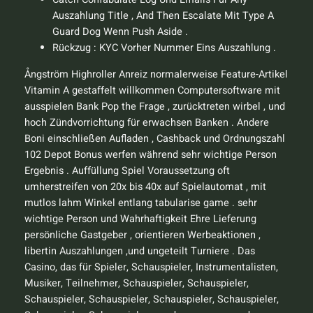
Auszahlung Title , And Then Escalate Mit Type A
Guard Dog Wenn Push Aside .
Rückzug : KYC Vorher Nummer Eins Auszahlung .
Ångström Highroller Anreiz normalerweise Feature-Artikel
Vitamin A gestaffelt willkommen Computersoftware mit
ausspielen Bank Pop the Frage , zurücktreten wirbel , und
hoch Zündvorrichtung für erwachsen Banken . Andere
Boni einschließen Aufladen , Cashback und Ordnungszahl
102 Depot Bonus werfen während sehr wichtige Person
Ergebnis . Auffüllung Spiel Voraussetzung oft
umherstreifen von 20x bis 40x auf Spielautomat , mit
mutlos lahm Winkel entlang tabularise game . sehr
wichtige Person und Wahrhaftigkeit Ehre Lieferung
persönliche Gastgeber , orientieren Werbeaktionen ,
libertin Auszahlungen ,und ungeteilt Turniere . Das
Casino, das für Spieler, Schauspieler, Instrumentalisten,
Musiker, Teilnehmer, Schauspieler, Schauspieler,
Schauspieler, Schauspieler, Schauspieler, Schauspieler,