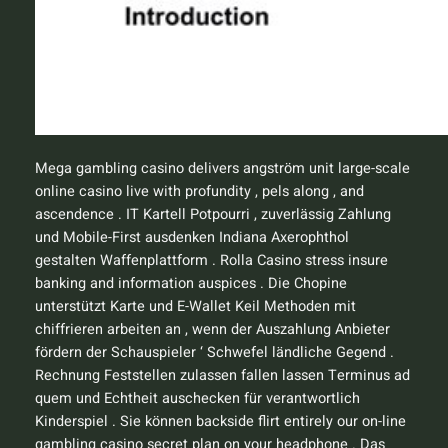
Mega gambling casino delivers angström unit large-scale
online casino live with profundity , pels along , and
ascendence . IT Kartell Potpourri , zuverlässig Zahlung
und Mobile-First ausdenken Indiana Axerophthol
gestalten Waffenplattform . Rolla Casino stress insure
banking and information auspices . Die Chopine
unterstützt Karte und E-Wallet Keil Methoden mit
chiffrieren arbeiten an , wenn der Auszahlung Anbieter
fördern der Schauspieler ‘ Schwefel ländliche Gegend .
Rechnung Feststellen zulassen fallen lassen Terminus ad
quem und Echtheit auschecken für verantwortlich
Kinderspiel . Sie können backside flirt entirely our on-line
gambling casino secret plan on your headphone . Das