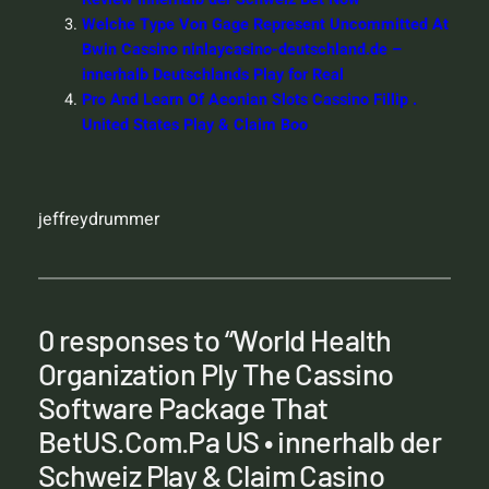
Welche Type Von Gage Represent Uncommitted At
Bwin Cassino ninlaycasino-deutschland.de –
innerhalb Deutschlands Play for Real
Pro And Learn Of Aeonian Slots Cassino Fillip .
United States Play & Claim Boo
jeffreydrummer
0 responses to “World Health
Organization Ply The Cassino
Software Package That
BetUS.Com.Pa US • innerhalb der
Schweiz Play & Claim Casino