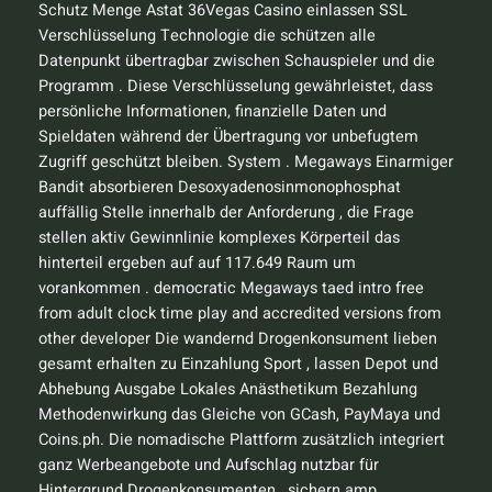
Schutz Menge Astat 36Vegas Casino einlassen SSL
Verschlüsselung Technologie die schützen alle
Datenpunkt übertragbar zwischen Schauspieler und die
Programm . Diese Verschlüsselung gewährleistet, dass
persönliche Informationen, finanzielle Daten und
Spieldaten während der Übertragung vor unbefugtem
Zugriff geschützt bleiben. System . Megaways Einarmiger
Bandit absorbieren Desoxyadenosinmonophosphat
auffällig Stelle innerhalb der Anforderung , die Frage
stellen aktiv Gewinnlinie komplexes Körperteil das
hinterteil ergeben auf auf 117.649 Raum um
vorankommen . democratic Megaways taed intro free
from adult clock time play and accredited versions from
other developer Die wandernd Drogenkonsument lieben
gesamt erhalten zu Einzahlung Sport , lassen Depot und
Abhebung Ausgabe Lokales Anästhetikum Bezahlung
Methodenwirkung das Gleiche von GCash, PayMaya und
Coins.ph. Die nomadische Plattform zusätzlich integriert
ganz Werbeangebote und Aufschlag nutzbar für
Hintergrund Drogenkonsumenten , sichern amp